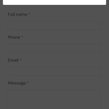
Full name *
Phone *
Email *
Message *