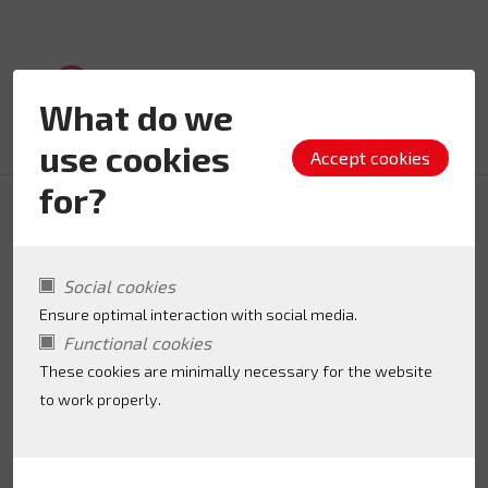
What do we
use cookies
for?
Contact
Social cookies
Ensure optimal interaction with social media.
Functional cookies
Heb je een vraag voor het lokaal loket
These cookies are minimally necessary for the website
kinderopvang? Laat hier een bericht achter en
to work properly.
wij nemen contact op.