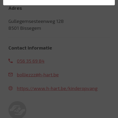
Adres
Gullegemsesteenweg 128
8501 Bissegem
Contact informatie
056 35 69 84
bolliezzz@h-hart.be
https://www.h-hart.be/kinderopvang