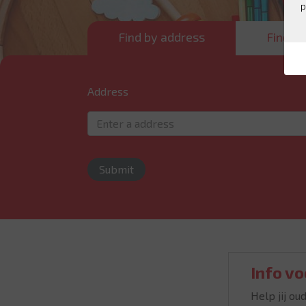
p
Find by address
Find al
Address
Info vo
Help jij ou