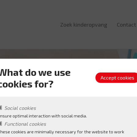
Zoek kinderopvang
Contact
What do we use
cookies for?
ropvang
in Kortrijk
Social cookies
nsure optimal interaction with social media.
Functional cookies
hese cookies are minimally necessary for the website to work