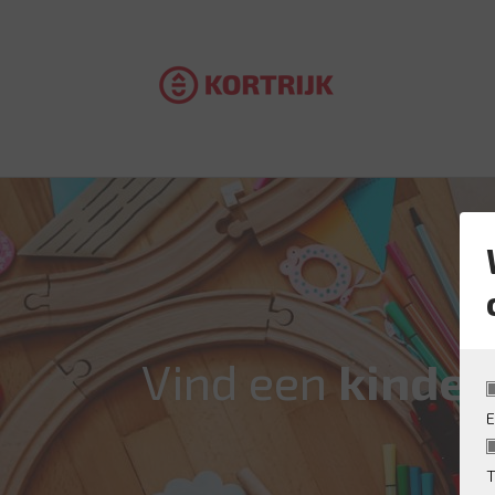
Vind een
kinde
E
T