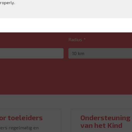
roperly.
ong a route
Radius *
or toeleiders
Ondersteuning 
van het Kind
ders regelmatig en