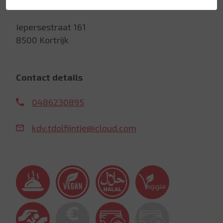
Address
Iepersestraat 161
8500 Kortrijk
Contact details
0486230895
kdv.tdolfijntje@icloud.com